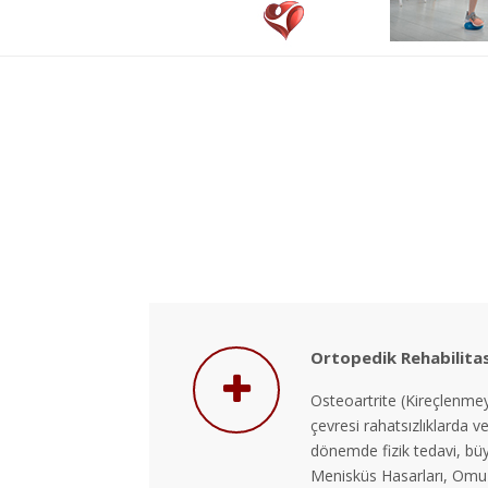
Ortopedik Rehabilita
Osteoartrite (Kireçlenmey
çevresi rahatsızlıklarda v
dönemde fizik tedavi, bü
Menisküs Hasarları, Omuz 