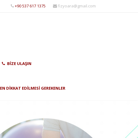
+90 537 617 1375
fizyoara@gmail.com
BIZE ULAŞIN
EN DIKKAT EDILMESI GEREKENLER