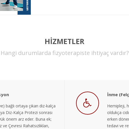
HİZMETLER
Hangi durumlarda fizyoterapiste ihtiyaç vardır?
syon
İnme (Fel
e) bağlı ortaya çıkan diz-kalça
Hemipleji, h
eya Diz-Kalça Protezi sonrası
oldukça ciddi
yük önem arz eder. Buna ek;
erken dönem
ve Çevresi Rahatsızlıkları,
tedavi ve r