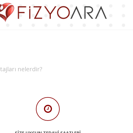
tajları nelerdir?
SİZE UYGUN TEDAVİ SAATLERİ